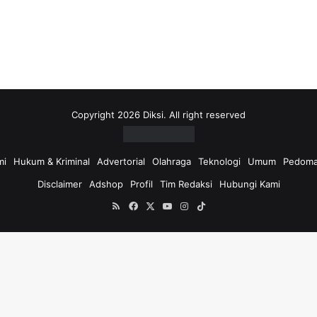
i
u
n
t
u
k
:
Copyright 2026 Diksi. All right reserved
mi
Hukum & Kriminal
Advertorial
Olahraga
Teknologi
Umum
Pedoma
Disclaimer
Adshop
Profil
Tim Redaksi
Hubungi Kami
RSS
Facebook
X
YouTube
Instagram
TikTok