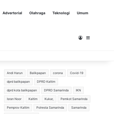
Advertorial
Olahraga
Teknologi
Umum
Masuk
Sidebar
Andi Harun
Balikpapan
corona
Covid-19
dprd balikpapan
DPRD Kaltim
dprd kota balikpapan
DPRD Samarinda
IKN
Isran Noor
Kaltim
Kukar,
Pemkot Samarinda
Pemprov Kaltim
Polresta Samarinda
Samarinda