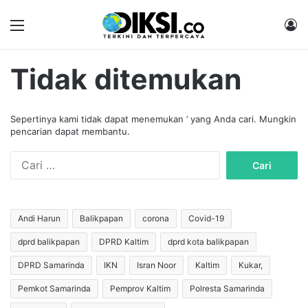
Menu
M
Tidak ditemukan
Sepertinya kami tidak dapat menemukan ’ yang Anda cari. Mungkin
pencarian dapat membantu.
C
a
r
i
u
Andi Harun
Balikpapan
corona
Covid-19
n
dprd balikpapan
DPRD Kaltim
dprd kota balikpapan
t
u
DPRD Samarinda
IKN
Isran Noor
Kaltim
Kukar,
k
:
Pemkot Samarinda
Pemprov Kaltim
Polresta Samarinda