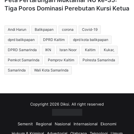
Peta Pertarungan Muktamar NU ke-35:
Tiga Poros Dominasi Perebutan Kursi Ketua
Andi Harun
Balikpapan
corona
Covid-19
dprd balikpapan
DPRD Kaltim
dprd kota balikpapan
DPRD Samarinda
IKN
Isran Noor
Kaltim
Kukar,
Pemkot Samarinda
Pemprov Kaltim
Polresta Samarinda
Samarinda
Wali Kota Samarinda
Copyright 2026 Diksi. All right reserved
Semenit
Regional
Nasional
Internasional
Ekonomi
Hukum & Kriminal
Advertorial
Olahraga
Teknologi
Umum