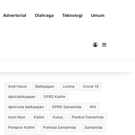
Advertorial
Olahraga
Teknologi
Umum
Masuk
Sidebar
Andi Harun
Balikpapan
corona
Covid-19
dprd balikpapan
DPRD Kaltim
dprd kota balikpapan
DPRD Samarinda
IKN
Isran Noor
Kaltim
Kukar,
Pemkot Samarinda
Pemprov Kaltim
Polresta Samarinda
Samarinda