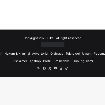
i
u
n
t
u
k
:
Copyright 2026 Diksi. All right reserved
mi
Hukum & Kriminal
Advertorial
Olahraga
Teknologi
Umum
Pedoma
Disclaimer
Adshop
Profil
Tim Redaksi
Hubungi Kami
RSS
Facebook
X
YouTube
Instagram
TikTok