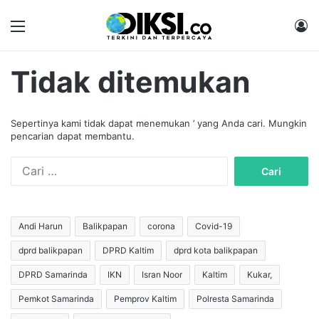
Menu
M
Tidak ditemukan
Sepertinya kami tidak dapat menemukan ’ yang Anda cari. Mungkin
pencarian dapat membantu.
C
a
r
i
u
Andi Harun
Balikpapan
corona
Covid-19
n
dprd balikpapan
DPRD Kaltim
dprd kota balikpapan
t
u
DPRD Samarinda
IKN
Isran Noor
Kaltim
Kukar,
k
:
Pemkot Samarinda
Pemprov Kaltim
Polresta Samarinda