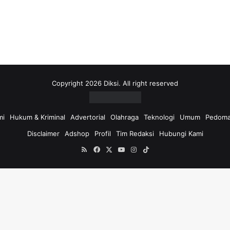
i
u
n
t
u
k
:
Copyright 2026 Diksi. All right reserved
mi
Hukum & Kriminal
Advertorial
Olahraga
Teknologi
Umum
Pedoma
Disclaimer
Adshop
Profil
Tim Redaksi
Hubungi Kami
RSS
Facebook
X
YouTube
Instagram
TikTok