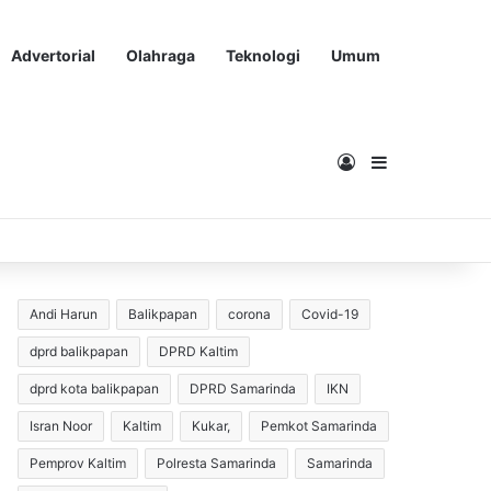
Advertorial
Olahraga
Teknologi
Umum
Masuk
Sidebar
Andi Harun
Balikpapan
corona
Covid-19
dprd balikpapan
DPRD Kaltim
dprd kota balikpapan
DPRD Samarinda
IKN
Isran Noor
Kaltim
Kukar,
Pemkot Samarinda
Pemprov Kaltim
Polresta Samarinda
Samarinda