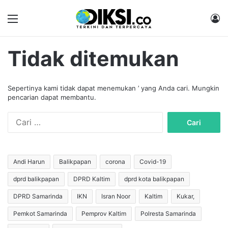
Menu
M
Tidak ditemukan
Sepertinya kami tidak dapat menemukan ’ yang Anda cari. Mungkin
pencarian dapat membantu.
C
a
r
i
u
Andi Harun
Balikpapan
corona
Covid-19
n
dprd balikpapan
DPRD Kaltim
dprd kota balikpapan
t
u
DPRD Samarinda
IKN
Isran Noor
Kaltim
Kukar,
k
:
Pemkot Samarinda
Pemprov Kaltim
Polresta Samarinda