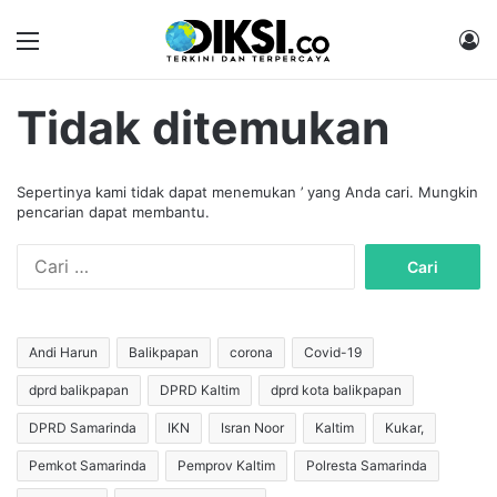
Menu
M
Tidak ditemukan
Sepertinya kami tidak dapat menemukan ’ yang Anda cari. Mungkin
pencarian dapat membantu.
C
a
r
i
u
Andi Harun
Balikpapan
corona
Covid-19
n
dprd balikpapan
DPRD Kaltim
dprd kota balikpapan
t
u
DPRD Samarinda
IKN
Isran Noor
Kaltim
Kukar,
k
:
Pemkot Samarinda
Pemprov Kaltim
Polresta Samarinda