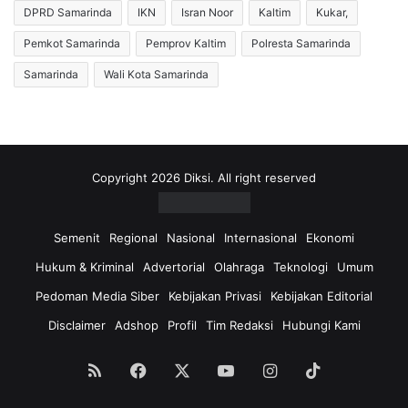
i
s
DPRD Samarinda
IKN
Isran Noor
Kaltim
Kukar,
K
i
o
,
Pemkot Samarinda
Pemprov Kaltim
Polresta Samarinda
t
B
Samarinda
Wali Kota Samarinda
a
a
B
w
a
a
l
s
i
l
k
u
Copyright 2026 Diksi. All right reserved
p
S
a
a
p
m
Semenit
Regional
Nasional
Internasional
Ekonomi
a
a
Hukum & Kriminal
Advertorial
Olahraga
Teknologi
Umum
n
r
D
i
Pedoman Media Siber
Kebijakan Privasi
Kebijakan Editorial
i
n
Disclaimer
Adshop
Profil
Tim Redaksi
Hubungi Kami
h
d
a
a
p
S
RSS
Facebook
X
YouTube
Instagram
TikTok
u
e
s
s