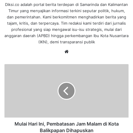
Diksi.co adalah portal berita terdepan di Samarinda dan Kalimantan
Timur yang menyajikan informasi terkini seputar politik, hukum,
dan pemerintahan. Kami berkomitmen menghadirkan berita yang
tajam, kritis, dan terpercaya. Tim redaksi kami terdiri dari jurnalis
profesional yang siap mengawal isu-isu strategis, mulai dari
anggaran daerah (APBD) hingga perkembangan Ibu Kota Nusantara
(IKN), demi transparansi publik
We
bsi
te
M
u
l
a
i
H
a
r
i
I
Mulai Hari Ini, Pembatasan Jam Malam di Kota
n
Balikpapan Dihapuskan