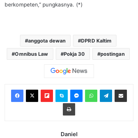
berkompeten,” pungkasnya. (*)
anggota dewan
DPRD Kaltim
Omnibus Law
Pokja 30
postingan
Flipboard
Skype
Messenger
WhatsApp
Telegram
Bagikan melalui Email
Cetak
Daniel