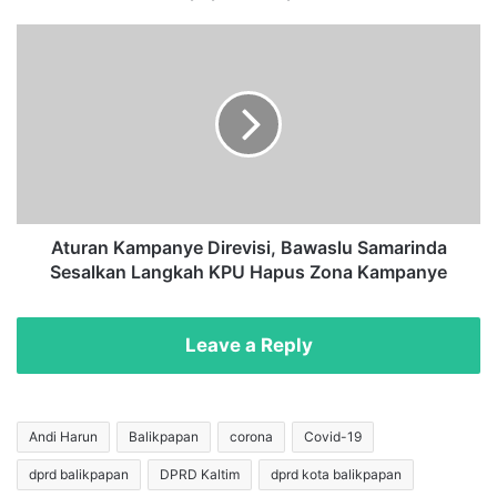
i
,
A
P
t
e
u
m
r
b
a
a
n
t
K
a
a
s
m
a
p
Aturan Kampanye Direvisi, Bawaslu Samarinda
n
a
Sesalkan Langkah KPU Hapus Zona Kampanye
J
n
a
y
m
e
Leave a Reply
M
D
a
i
l
r
a
e
Andi Harun
Balikpapan
corona
Covid-19
m
v
dprd balikpapan
DPRD Kaltim
dprd kota balikpapan
d
i