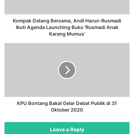
D
a
t
a
Kompak Datang Bersama, Andi Harun-Rusmadi
n
Ikuti Agenda Launching Buku 'Rusmadi Anak
g
Karang Mumus'
B
e
K
r
P
s
U
a
B
m
o
a
n
,
t
A
a
n
n
d
g
KPU Bontang Bakal Gelar Debat Publik di 31
i
B
Oktober 2020
H
a
a
k
r
a
Leave a Reply
u