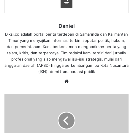
Daniel
Diksi.co adalah portal berita terdepan di Samarinda dan Kalimantan
Timur yang menyajikan informasi terkini seputar politik, hukum,
dan pemerintahan. Kami berkomitmen menghadirkan berita yang
tajam, kritis, dan terpercaya. Tim redaksi kami terdiri dari jurnalis
profesional yang siap mengawal isu-isu strategis, mulai dari
anggaran daerah (APBD) hingga perkembangan Ibu Kota Nusantara
(IKN), demi transparansi publik
We
bsi
te
K
o
m
p
a
k