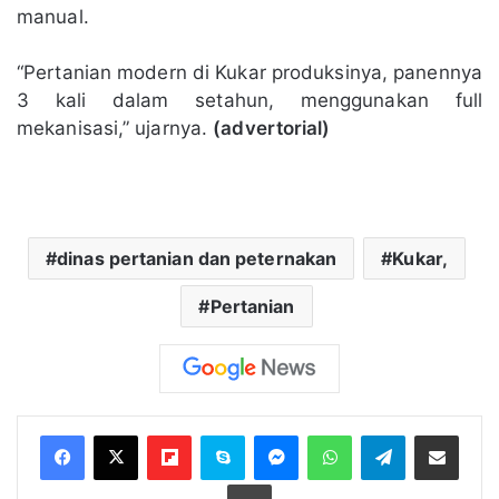
manual.
“Pertanian modern di Kukar produksinya, panennya
3 kali dalam setahun, menggunakan full
mekanisasi,” ujarnya.
(advertorial)
dinas pertanian dan peternakan
Kukar,
Pertanian
Flipboard
Skype
Messenger
WhatsApp
Telegram
Bagikan melalui Email
Cetak