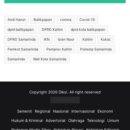
l
n
G
-
e
R
l
Andi Harun
Balikpapan
corona
Covid-19
u
a
s
dprd balikpapan
DPRD Kaltim
dprd kota balikpapan
r
m
D
DPRD Samarinda
IKN
Isran Noor
Kaltim
Kukar,
a
e
d
b
Pemkot Samarinda
Pemprov Kaltim
Polresta Samarinda
i
a
Samarinda
Wali Kota Samarinda
I
t
k
P
u
u
t
b
i
l
A
i
Copyright 2026 Diksi. All right reserved
g
k
e
d
n
i
Semenit
Regional
Nasional
Internasional
Ekonomi
d
3
Hukum & Kriminal
Advertorial
Olahraga
Teknologi
Umum
a
1
L
O
Pedoman Media Siber
Kebijakan Privasi
Kebijakan Editorial