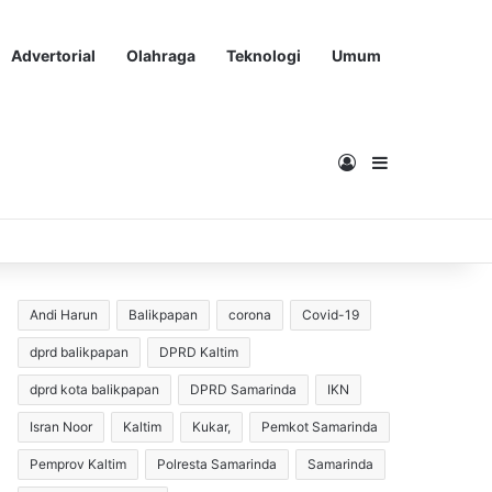
Advertorial
Olahraga
Teknologi
Umum
Masuk
Sidebar
Andi Harun
Balikpapan
corona
Covid-19
dprd balikpapan
DPRD Kaltim
dprd kota balikpapan
DPRD Samarinda
IKN
Isran Noor
Kaltim
Kukar,
Pemkot Samarinda
Pemprov Kaltim
Polresta Samarinda
Samarinda