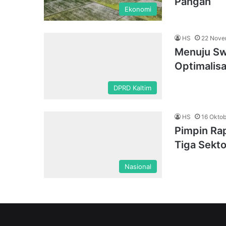
Pangan
Ekonomi
HS
22 Nove
Menuju Sw
Optimalisa
DPRD Kaltim
HS
16 Okto
Pimpin Rap
Tiga Sekt
Nasional