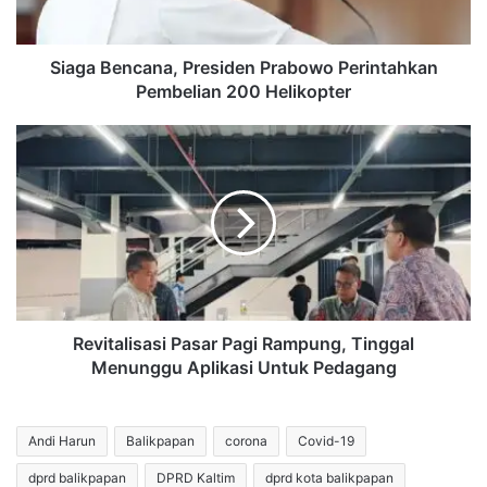
Helikopter
Siaga Bencana, Presiden Prabowo Perintahkan
Pembelian 200 Helikopter
Revitalisasi
Pasar
Pagi
Rampung,
Tinggal
Menunggu
Aplikasi
Untuk
Pedagang
Revitalisasi Pasar Pagi Rampung, Tinggal
Menunggu Aplikasi Untuk Pedagang
Andi Harun
Balikpapan
corona
Covid-19
dprd balikpapan
DPRD Kaltim
dprd kota balikpapan