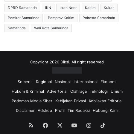
DPRD Samarinda
IKN
Isran Noor
Kaltim
Kukar,
Pemkot Samarinda
Pemprov Kaltim
Polresta Samarinda
Samarinda
Wali Kota Samarinda
Copyright 2026 Diksi. All right reserved
Semenit
Regional
Nasional
Internasional
Ekonomi
Hukum & Kriminal
Advertorial
Olahraga
Teknologi
Umum
Pedoman Media Siber
Kebijakan Privasi
Kebijakan Editorial
Disclaimer
Adshop
Profil
Tim Redaksi
Hubungi Kami
RSS
Facebook
X
YouTube
Instagram
TikTok