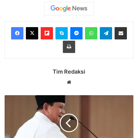
Flipboard
Skype
Messenger
WhatsApp
Telegram
Bagikan melalui Email
Cetak
Tim Redaksi
Website
Siaga
Bencana,
Presiden
Prabowo
Perintahkan
Pembelian
200