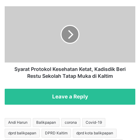
I
n
S
d
y
u
a
s
r
t
a
r
t
i
P
M
r
u
o
s
t
Syarat Protokol Kesehatan Ketat, Kadisdik Beri
i
o
Restu Sekolah Tatap Muka di Kaltim
k
k
,
o
W
l
Leave a Reply
a
K
l
e
i
s
K
e
Andi Harun
Balikpapan
corona
Covid-19
o
h
dprd balikpapan
DPRD Kaltim
dprd kota balikpapan
t
a