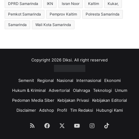
a
t
DPRD Samarinda
IKN
Isran Noor
Kaltim
Kukar,
S
a
a
n
Pemkot Samarinda
Pemprov Kaltim
Polresta Samarinda
m
K
Samarinda
Wali Kota Samarinda
a
e
r
t
i
a
n
t
d
,
a
K
Copyright 2026 Diksi. All right reserved
I
a
n
d
g
i
Semenit
Regional
Nasional
Internasional
Ekonomi
i
s
Hukum & Kriminal
Advertorial
Olahraga
Teknologi
Umum
n
d
A
i
Pedoman Media Siber
Kebijakan Privasi
Kebijakan Editorial
d
k
Disclaimer
Adshop
Profil
Tim Redaksi
Hubungi Kami
a
B
D
e
e
r
RSS
Facebook
X
YouTube
Instagram
TikTok
s
i
a
R