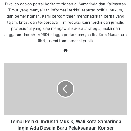
Diksi.co adalah portal berita terdepan di Samarinda dan Kalimantan
Timur yang menyajikan informasi terkini seputar politik, hukum,
dan pemerintahan. Kami berkomitmen menghadirkan berita yang
tajam, kritis, dan terpercaya. Tim redaksi kami terdiri dari jurnalis
profesional yang siap mengawal isu-isu strategis, mulai dari
anggaran daerah (APBD) hingga perkembangan Ibu Kota Nusantara
(IKN), demi transparansi publik
We
bsi
te
T
e
m
u
i
P
e
l
a
k
Temui Pelaku Industri Musik, Wali Kota Samarinda
u
Ingin Ada Desain Baru Pelaksanaan Konser