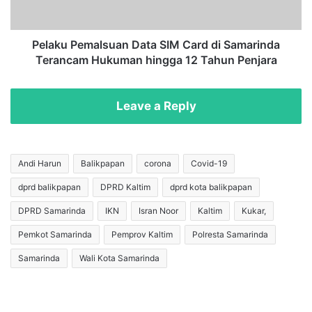
a
e
r
m
d
a
Pelaku Pemalsuan Data SIM Card di Samarinda
i
l
Terancam Hukuman hingga 12 Tahun Penjara
A
s
r
u
e
a
Leave a Reply
a
n
P
D
T
a
.
t
Andi Harun
Balikpapan
corona
Covid-19
M
a
dprd balikpapan
DPRD Kaltim
dprd kota balikpapan
H
S
U
I
DPRD Samarinda
IKN
Isran Noor
Kaltim
Kukar,
,
M
E
C
Pemkot Samarinda
Pemprov Kaltim
Polresta Samarinda
S
a
Samarinda
Wali Kota Samarinda
D
r
M
d
K
d
a
i