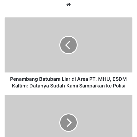
We
bsi
te
P
e
n
a
m
b
a
n
g
B
Penambang Batubara Liar di Area PT. MHU, ESDM
a
Kaltim: Datanya Sudah Kami Sampaikan ke Polisi
t
u
P
b
e
a
l
r
a
a
k
L
u
i
P