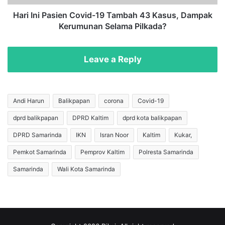
g
a
a
s
Hari Ini Pasien Covid-19 Tambah 43 Kasus, Dampak
i
i
Kerumunan Selama Pilkada?
M
e
a
n
h
C
Leave a Reply
a
o
k
v
a
i
m
d
Andi Harun
Balikpapan
corona
Covid-19
,
-
dprd balikpapan
DPRD Kaltim
dprd kota balikpapan
S
1
a
9
DPRD Samarinda
IKN
Isran Noor
Kaltim
Kukar,
t
T
u
a
Pemkot Samarinda
Pemprov Kaltim
Polresta Samarinda
O
m
Samarinda
Wali Kota Samarinda
r
b
a
a
n
h
g
4
D
3
i