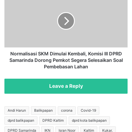
n
o
g
r
a
m
m
a
u
l
k
i
A
s
c
a
u
s
Normalisasi SKM Dimulai Kembali, Komisi III DPRD
n
i
Samarinda Dorong Pemkot Segera Selesaikan Soal
g
S
Pembebasan Lahan
k
K
a
M
n
D
Leave a Reply
S
i
a
m
j
u
a
l
Andi Harun
Balikpapan
corona
Covid-19
m
a
d
dprd balikpapan
DPRD Kaltim
dprd kota balikpapan
i
i
K
DPRD Samarinda
IKN
Isran Noor
Kaltim
Kukar,