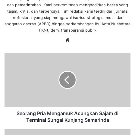
dan pemerintahan. Kami berkomitmen menghadirkan berita yang
tajam, kritis, dan terpercaya. Tim redaksi kami terdiri dari jurnalis
profesional yang siap mengawal isu-isu strategis, mulai dari
anggaran daerah (APBD) hingga perkembangan Ibu Kota Nusantara
(IKN), demi transparansi publik
We
bsi
te
S
e
o
r
a
n
g
P
r
i
Seorang Pria Mengamuk Acungkan Sajam di
a
Terminal Sungai Kunjang Samarinda
M
e
N