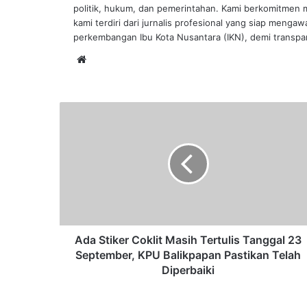
politik, hukum, dan pemerintahan. Kami berkomitmen me
kami terdiri dari jurnalis profesional yang siap mengaw
perkembangan Ibu Kota Nusantara (IKN), demi transpar
Website
Ada
Stiker
Coklit
Masih
Tertulis
Tanggal
23
September,
KPU
Balikpapan
Ada Stiker Coklit Masih Tertulis Tanggal 23
Pastikan
September, KPU Balikpapan Pastikan Telah
Telah
Diperbaiki
Diperbaiki