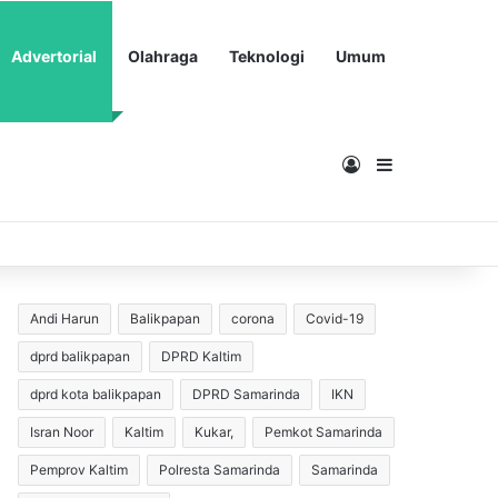
Advertorial
Olahraga
Teknologi
Umum
Masuk
Sidebar
Andi Harun
Balikpapan
corona
Covid-19
dprd balikpapan
DPRD Kaltim
dprd kota balikpapan
DPRD Samarinda
IKN
Isran Noor
Kaltim
Kukar,
Pemkot Samarinda
Pemprov Kaltim
Polresta Samarinda
Samarinda