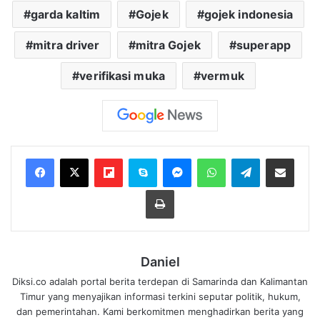
garda kaltim
Gojek
gojek indonesia
mitra driver
mitra Gojek
superapp
verifikasi muka
vermuk
Flipboard
Skype
Messenger
WhatsApp
Telegram
Bagikan melalui Email
Cetak
Daniel
Diksi.co adalah portal berita terdepan di Samarinda dan Kalimantan
Timur yang menyajikan informasi terkini seputar politik, hukum,
dan pemerintahan. Kami berkomitmen menghadirkan berita yang