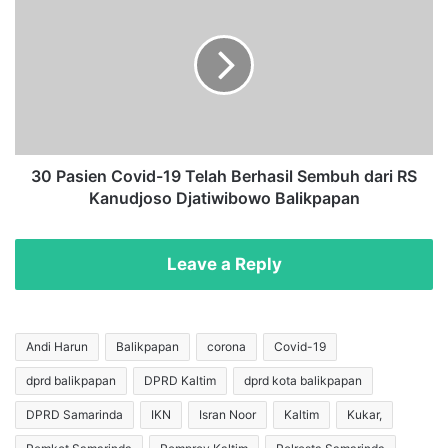
i
0
C
P
o
a
v
s
i
i
d
e
-
n
1
C
9
o
30 Pasien Covid-19 Telah Berhasil Sembuh dari RS
,
v
Kanudjoso Djatiwibowo Balikpapan
B
i
e
d
l
-
Leave a Reply
a
1
s
9
a
T
n
e
Andi Harun
Balikpapan
corona
Covid-19
R
l
e
dprd balikpapan
DPRD Kaltim
dprd kota balikpapan
a
m
h
DPRD Samarinda
IKN
Isran Noor
Kaltim
Kukar,
a
B
j
e