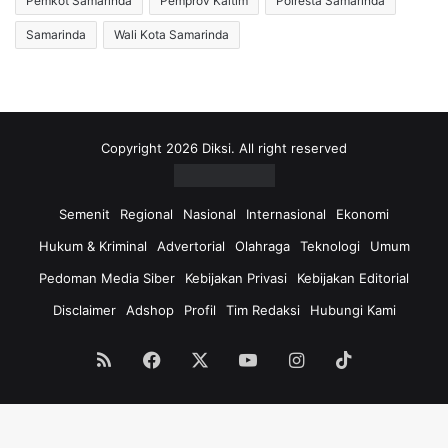
Pemkot Samarinda
Pemprov Kaltim
Polresta Samarinda
a
r
Samarinda
Wali Kota Samarinda
I
h
n
a
i
s
M
i
a
l
l
S
Copyright 2026 Diksi. All right reserved
a
e
h
m
A
b
Semenit
Regional
Nasional
Internasional
Ekonomi
s
u
Hukum & Kriminal
Advertorial
Olahraga
Teknologi
Umum
y
h
i
d
Pedoman Media Siber
Kebijakan Privasi
Kebijakan Editorial
k
a
Disclaimer
Adshop
Profil
Tim Redaksi
Hubungi Kami
P
r
e
i
s
R
RSS
Facebook
X
YouTube
Instagram
TikTok
t
S
a
K
S
a
a
n