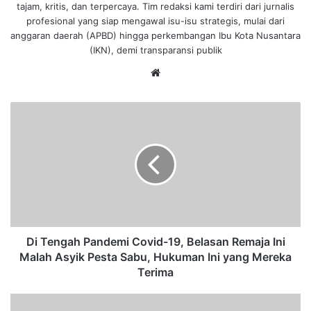
tajam, kritis, dan terpercaya. Tim redaksi kami terdiri dari jurnalis
profesional yang siap mengawal isu-isu strategis, mulai dari
anggaran daerah (APBD) hingga perkembangan Ibu Kota Nusantara
(IKN), demi transparansi publik
We
bsi
te
D
i
T
e
n
g
a
h
P
a
Di Tengah Pandemi Covid-19, Belasan Remaja Ini
n
Malah Asyik Pesta Sabu, Hukuman Ini yang Mereka
d
Terima
e
m
3