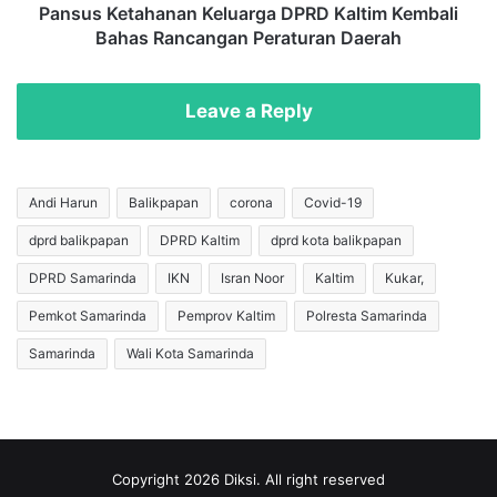
a
a
Pansus Ketahanan Keluarga DPRD Kaltim Kembali
n
h
Bahas Rancangan Peraturan Daerah
X
a
-
n
2
a
Leave a Reply
5
n
T
K
e
e
a
l
Andi Harun
Balikpapan
corona
Covid-19
m
u
dprd balikpapan
DPRD Kaltim
dprd kota balikpapan
G
a
e
r
DPRD Samarinda
IKN
Isran Noor
Kaltim
Kukar,
l
g
a
a
Pemkot Samarinda
Pemprov Kaltim
Polresta Samarinda
r
D
Samarinda
Wali Kota Samarinda
L
P
a
R
g
D
a
K
P
a
e
l
Copyright 2026 Diksi. All right reserved