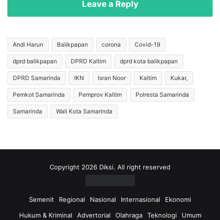
f
Leave a Reply
e
u
k
d
i
d
k
i
Andi Harun
Balikpapan
corona
Covid-19
H
n
dprd balikpapan
DPRD Kaltim
dprd kota balikpapan
a
Z
r
u
DPRD Samarinda
IKN
Isran Noor
Kaltim
Kukar,
g
h
a
r
Pemkot Samarinda
Pemprov Kaltim
Polresta Samarinda
k
i
Samarinda
Wali Kota Samarinda
e
I
P
k
e
u
t
t
a
i
n
S
Copyright 2026 Diksi. All right reserved
i
e
,
r
P
a
Semenit
Regional
Nasional
Internasional
Ekonomi
r
n
Hukum & Kriminal
Advertorial
Olahraga
Teknologi
Umum
a
g