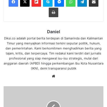
Cetak
Daniel
Diksi.co adalah portal berita terdepan di Samarinda dan Kalimantan
Timur yang menyajikan informasi terkini seputar politik, hukum,
dan pemerintahan. Kami berkomitmen menghadirkan berita yang
tajam, kritis, dan terpercaya. Tim redaksi kami terdiri dari jurnalis
profesional yang siap mengawal isu-isu strategis, mulai dari
anggaran daerah (APBD) hingga perkembangan Ibu Kota Nusantara
(IKN), demi transparansi publik
We
bsi
te
I
n
g
a