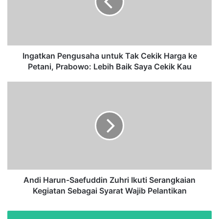
t
k
a
n
P
e
Ingatkan Pengusaha untuk Tak Cekik Harga ke
n
Petani, Prabowo: Lebih Baik Saya Cekik Kau
g
u
A
s
n
a
d
h
i
a
H
u
a
n
r
t
u
u
n
k
-
Andi Harun-Saefuddin Zuhri Ikuti Serangkaian
T
S
Kegiatan Sebagai Syarat Wajib Pelantikan
a
a
k
e
C