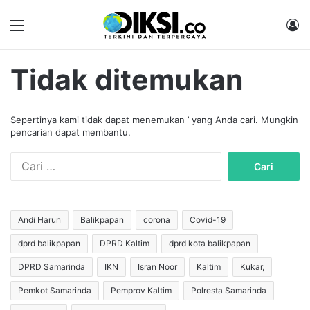
Menu
M
Tidak ditemukan
Sepertinya kami tidak dapat menemukan ’ yang Anda cari. Mungkin
pencarian dapat membantu.
C
a
r
i
u
Andi Harun
Balikpapan
corona
Covid-19
n
dprd balikpapan
DPRD Kaltim
dprd kota balikpapan
t
u
DPRD Samarinda
IKN
Isran Noor
Kaltim
Kukar,
k
:
Pemkot Samarinda
Pemprov Kaltim
Polresta Samarinda