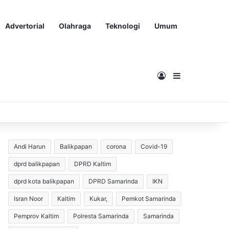
Advertorial
Olahraga
Teknologi
Umum
Masuk
Sidebar
Andi Harun
Balikpapan
corona
Covid-19
dprd balikpapan
DPRD Kaltim
dprd kota balikpapan
DPRD Samarinda
IKN
Isran Noor
Kaltim
Kukar,
Pemkot Samarinda
Pemprov Kaltim
Polresta Samarinda
Samarinda