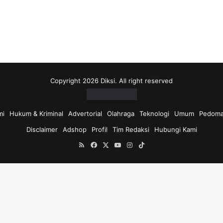
i
u
n
t
u
k
:
Copyright 2026 Diksi. All right reserved
mi
Hukum & Kriminal
Advertorial
Olahraga
Teknologi
Umum
Pedoma
Disclaimer
Adshop
Profil
Tim Redaksi
Hubungi Kami
RSS
Facebook
X
YouTube
Instagram
TikTok