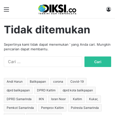
Menu
M
Tidak ditemukan
Sepertinya kami tidak dapat menemukan ’ yang Anda cari. Mungkin
pencarian dapat membantu.
C
a
r
i
u
Andi Harun
Balikpapan
corona
Covid-19
n
dprd balikpapan
DPRD Kaltim
dprd kota balikpapan
t
u
DPRD Samarinda
IKN
Isran Noor
Kaltim
Kukar,
k
:
Pemkot Samarinda
Pemprov Kaltim
Polresta Samarinda