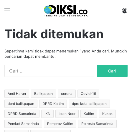
Menu
M
Tidak ditemukan
Sepertinya kami tidak dapat menemukan ’ yang Anda cari. Mungkin
pencarian dapat membantu.
C
a
r
i
u
Andi Harun
Balikpapan
corona
Covid-19
n
dprd balikpapan
DPRD Kaltim
dprd kota balikpapan
t
u
DPRD Samarinda
IKN
Isran Noor
Kaltim
Kukar,
k
:
Pemkot Samarinda
Pemprov Kaltim
Polresta Samarinda