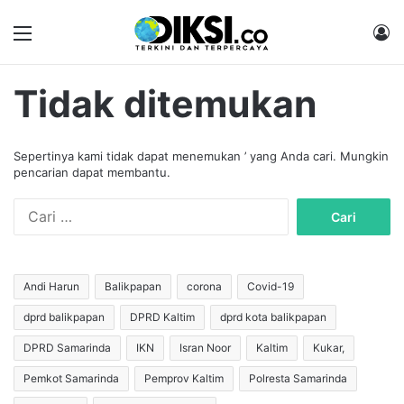
Menu
M
Tidak ditemukan
Sepertinya kami tidak dapat menemukan ’ yang Anda cari. Mungkin
pencarian dapat membantu.
C
a
r
i
u
Andi Harun
Balikpapan
corona
Covid-19
n
dprd balikpapan
DPRD Kaltim
dprd kota balikpapan
t
u
DPRD Samarinda
IKN
Isran Noor
Kaltim
Kukar,
k
:
Pemkot Samarinda
Pemprov Kaltim
Polresta Samarinda