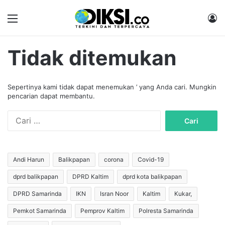
Menu
M
Tidak ditemukan
Sepertinya kami tidak dapat menemukan ’ yang Anda cari. Mungkin
pencarian dapat membantu.
C
a
r
i
u
Andi Harun
Balikpapan
corona
Covid-19
n
dprd balikpapan
DPRD Kaltim
dprd kota balikpapan
t
u
DPRD Samarinda
IKN
Isran Noor
Kaltim
Kukar,
k
:
Pemkot Samarinda
Pemprov Kaltim
Polresta Samarinda