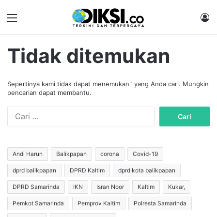
Menu
M
Tidak ditemukan
Sepertinya kami tidak dapat menemukan ’ yang Anda cari. Mungkin
pencarian dapat membantu.
C
a
r
i
u
Andi Harun
Balikpapan
corona
Covid-19
n
dprd balikpapan
DPRD Kaltim
dprd kota balikpapan
t
u
DPRD Samarinda
IKN
Isran Noor
Kaltim
Kukar,
k
:
Pemkot Samarinda
Pemprov Kaltim
Polresta Samarinda