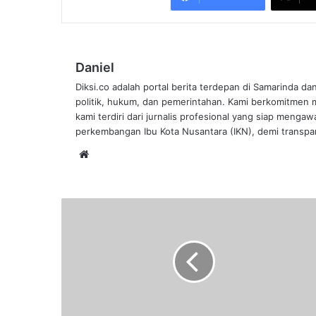
Daniel
Diksi.co adalah portal berita terdepan di Samarinda da
politik, hukum, dan pemerintahan. Kami berkomitmen me
kami terdiri dari jurnalis profesional yang siap mengaw
perkembangan Ibu Kota Nusantara (IKN), demi transpar
Website
Andi
Harun
Beri
Solusi
Pasokan
Air
Bersih
di