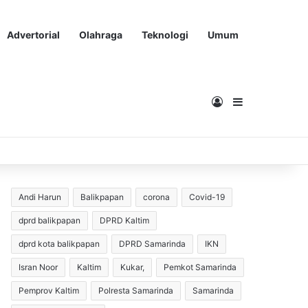
Advertorial
Olahraga
Teknologi
Umum
Masuk
Sidebar
Andi Harun
Balikpapan
corona
Covid-19
dprd balikpapan
DPRD Kaltim
dprd kota balikpapan
DPRD Samarinda
IKN
Isran Noor
Kaltim
Kukar,
Pemkot Samarinda
Pemprov Kaltim
Polresta Samarinda
Samarinda