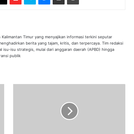
n Kalimantan Timur yang menyajikan informasi terkini seputar
nghadirkan berita yang tajam, kritis, dan terpercaya. Tim redaksi
al isu-isu strategis, mulai dari anggaran daerah (APBD) hingga
ansi publik
Andi
Harun
Ajak
Pegawai
Pemkot
Sumbang
Tanaman
Hias,