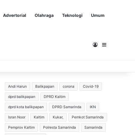
Advertorial
Olahraga
Teknologi
Umum
Masuk
Sidebar
Andi Harun
Balikpapan
corona
Covid-19
dprd balikpapan
DPRD Kaltim
dprd kota balikpapan
DPRD Samarinda
IKN
Isran Noor
Kaltim
Kukar,
Pemkot Samarinda
Pemprov Kaltim
Polresta Samarinda
Samarinda