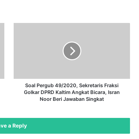
Soal
Pergub
49/2020,
Sekretaris
Fraksi
Golkar
DPRD
Kaltim
Angkat
Bicara,
Soal Pergub 49/2020, Sekretaris Fraksi
Isran
Golkar DPRD Kaltim Angkat Bicara, Isran
Noor
Noor Beri Jawaban Singkat
Beri
Jawaban
Singkat
ve a Reply