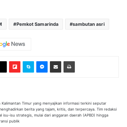
M
Pemkot Samarinda
sambutan asri
Flipboard
Skype
Messenger
Bagikan melalui Email
Cetak
n Kalimantan Timur yang menyajikan informasi terkini seputar
nghadirkan berita yang tajam, kritis, dan terpercaya. Tim redaksi
al isu-isu strategis, mulai dari anggaran daerah (APBD) hingga
ansi publik