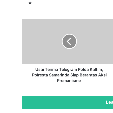
Website
Usai
Terima
Telegram
Polda
Kaltim,
Polresta
Samarinda
Siap
Berantas
Aksi
Usai Terima Telegram Polda Kaltim,
Premanisme
Polresta Samarinda Siap Berantas Aksi
Premanisme
Lea