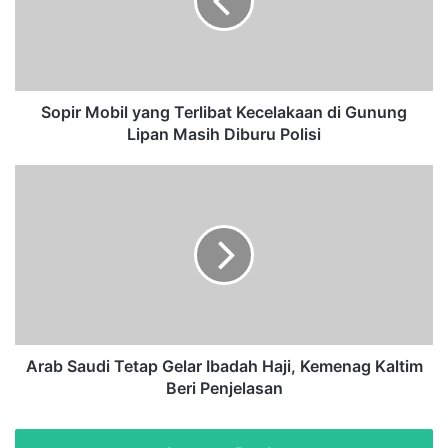
r
M
o
b
i
l
Sopir Mobil yang Terlibat Kecelakaan di Gunung
y
Lipan Masih Diburu Polisi
a
n
A
g
r
T
a
e
b
r
S
l
a
i
u
b
d
a
i
t
T
Arab Saudi Tetap Gelar Ibadah Haji, Kemenag Kaltim
K
e
Beri Penjelasan
e
t
c
a
e