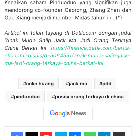
Kenaikan saham Pinduoduo yang signifikan juga
mendorong co-founder Gaorong, Zhang Zhen dan
Gao Xiang menjadi member Midas tahun ini. (*)
Artikel ini telah tayang di Detik.com dengan judul
“Anak Muda Salip Jack Ma Jadi Orang Terkaya
China Berkat Ini”
https://finance.detik.com/berita-
ekonomi-bisnis/d-5064551/anak-muda-salip-jack-
ma-jadi-orang-terkaya-china-berkat-ini
colin huang
jack ma
pdd
pinduoduo
posisi orang terkaya di china
Flipboard
Skype
Messenger
WhatsApp
Telegram
Bagikan melalui Email