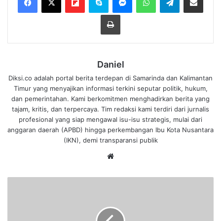
Cetak
Daniel
Diksi.co adalah portal berita terdepan di Samarinda dan Kalimantan
Timur yang menyajikan informasi terkini seputar politik, hukum,
dan pemerintahan. Kami berkomitmen menghadirkan berita yang
tajam, kritis, dan terpercaya. Tim redaksi kami terdiri dari jurnalis
profesional yang siap mengawal isu-isu strategis, mulai dari
anggaran daerah (APBD) hingga perkembangan Ibu Kota Nusantara
(IKN), demi transparansi publik
We
bsi
te
S
o
p
i