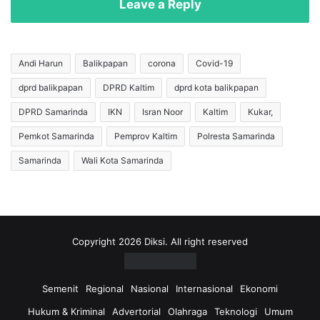
p
Leave a Reply
l
G
a
e
k
l
a
a
Andi Harun
Balikpapan
corona
Covid-19
a
r
dprd balikpapan
DPRD Kaltim
dprd kota balikpapan
n
I
d
b
DPRD Samarinda
IKN
Isran Noor
Kaltim
Kukar,
i
a
G
d
Pemkot Samarinda
Pemprov Kaltim
Polresta Samarinda
u
a
Samarinda
Wali Kota Samarinda
n
h
u
H
n
a
g
j
L
i
i
,
Copyright 2026 Diksi. All right reserved
p
K
a
e
n
m
Semenit
Regional
Nasional
Internasional
Ekonomi
M
e
Hukum & Kriminal
Advertorial
Olahraga
Teknologi
Umum
a
n