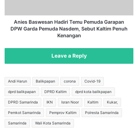
r
a
y
s
o
w
n
e
Anies Baswesan Hadiri Temu Pemuda Garapan
o
s
DPW Garda Pemuda Nasdem, Sebut Kaltim Penuh
D
a
Kenangan
i
n
u
H
n
a
Leave a Reply
d
d
u
i
r
r
H
i
Andi Harun
Balikpapan
corona
Covid-19
i
T
n
dprd balikpapan
DPRD Kaltim
dprd kota balikpapan
e
g
m
DPRD Samarinda
IKN
Isran Noor
Kaltim
Kukar,
g
u
a
P
Pemkot Samarinda
Pemprov Kaltim
Polresta Samarinda
2
e
Samarinda
Wali Kota Samarinda
0
m
F
u
e
d