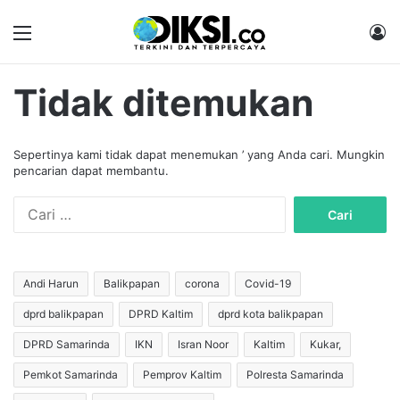
Menu
M
Tidak ditemukan
Sepertinya kami tidak dapat menemukan ’ yang Anda cari. Mungkin
pencarian dapat membantu.
C
a
r
i
u
Andi Harun
Balikpapan
corona
Covid-19
n
dprd balikpapan
DPRD Kaltim
dprd kota balikpapan
t
u
DPRD Samarinda
IKN
Isran Noor
Kaltim
Kukar,
k
:
Pemkot Samarinda
Pemprov Kaltim
Polresta Samarinda