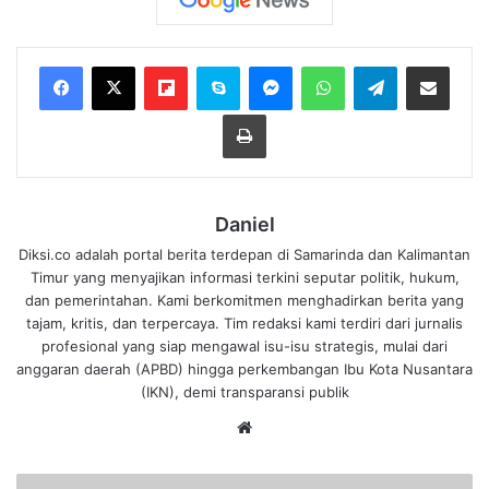
Flipboard
Skype
Messenger
WhatsApp
Telegram
Bagikan melalui Email
Cetak
Daniel
Diksi.co adalah portal berita terdepan di Samarinda dan Kalimantan
Timur yang menyajikan informasi terkini seputar politik, hukum,
dan pemerintahan. Kami berkomitmen menghadirkan berita yang
tajam, kritis, dan terpercaya. Tim redaksi kami terdiri dari jurnalis
profesional yang siap mengawal isu-isu strategis, mulai dari
anggaran daerah (APBD) hingga perkembangan Ibu Kota Nusantara
(IKN), demi transparansi publik
We
bsi
te
B