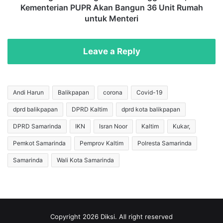
h
a
Kementerian PUPR Akan Bangun 36 Unit Rumah
K
n
untuk Menteri
e
g
j
u
u
n
Leave a Reply
a
a
r
n
a
I
a
K
Andi Harun
Balikpapan
corona
Covid-19
n
N
P
dprd balikpapan
DPRD Kaltim
dprd kota balikpapan
h
i
i
DPRD Samarinda
IKN
Isran Noor
Kaltim
Kukar,
c
n
k
g
Pemkot Samarinda
Pemprov Kaltim
Polresta Samarinda
l
g
Samarinda
Wali Kota Samarinda
e
a
b
2
a
0
l
2
l
4
T
,
Copyright 2026 Diksi. All right reserved