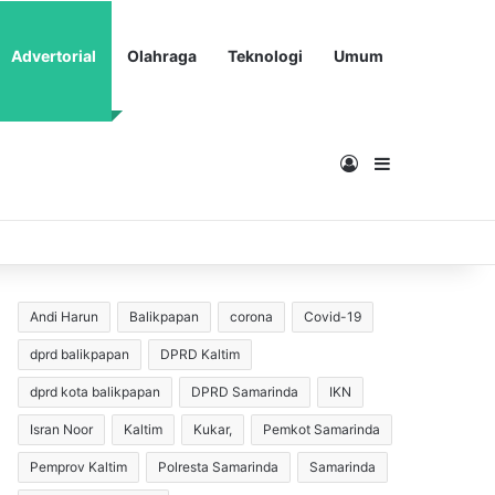
Advertorial
Olahraga
Teknologi
Umum
Masuk
Sidebar
Andi Harun
Balikpapan
corona
Covid-19
dprd balikpapan
DPRD Kaltim
dprd kota balikpapan
DPRD Samarinda
IKN
Isran Noor
Kaltim
Kukar,
Pemkot Samarinda
Pemprov Kaltim
Polresta Samarinda
Samarinda