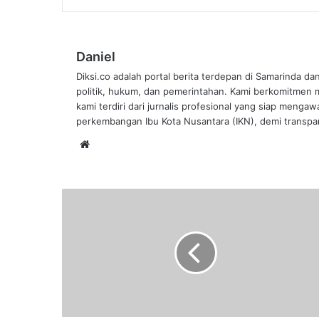
Daniel
Diksi.co adalah portal berita terdepan di Samarinda da
politik, hukum, dan pemerintahan. Kami berkomitmen me
kami terdiri dari jurnalis profesional yang siap mengaw
perkembangan Ibu Kota Nusantara (IKN), demi transpar
Website
Fakultas
Hukum
Unmul
Serahkan
ke
Pansus
Catatan
Krisis
RUU