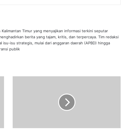
n Kalimantan Timur yang menyajikan informasi terkini seputar
nghadirkan berita yang tajam, kritis, dan terpercaya. Tim redaksi
al isu-isu strategis, mulai dari anggaran daerah (APBD) hingga
ansi publik
Cegah
Banjir,
Warga
dan
Pejabat
di
Samarinda
Gotong
Royong