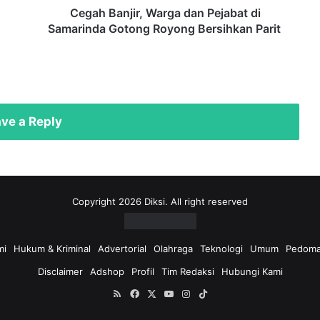
Bersihkan
Cegah Banjir, Warga dan Pejabat di
Parit
Samarinda Gotong Royong Bersihkan Parit
ve a Reply
Copyright 2026 Diksi. All right reserved
mi
Hukum & Kriminal
Advertorial
Olahraga
Teknologi
Umum
Pedoma
Disclaimer
Adshop
Profil
Tim Redaksi
Hubungi Kami
RSS
Facebook
X
YouTube
Instagram
TikTok