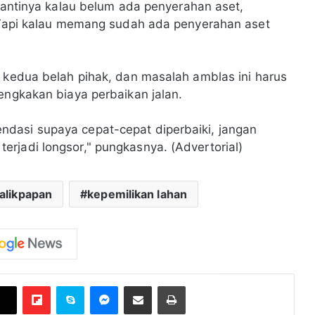
 nantinya kalau belum ada penyerahan aset,
. Tapi kalau memang sudah ada penyerahan aset
a kedua belah pihak, dan masalah amblas ini harus
bengkakan biaya perbaikan jalan.
dasi supaya cepat-cepat diperbaiki, jangan
rjadi longsor," pungkasnya. (Advertorial)
alikpapan
kepemilikan lahan
Flipboard
Skype
Messenger
Bagikan melalui Email
Cetak