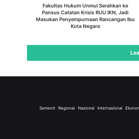
IKN,
Fakultas Hukum Unmul Serahkan ke
Jadi
Pansus Catatan Krisis RUU IKN, Jadi
Masukan
Masukan Penyempurnaan Rancangan Ibu
Penyempurnaan
Kota Negara
Rancangan
Ibu
Kota
Negara
Lea
Semenit
Regional
Nasional
Internasional
Ekono