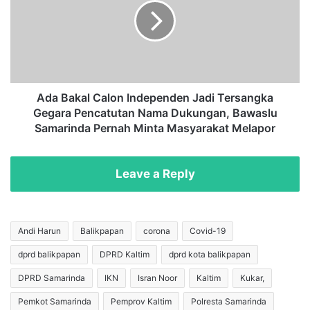
e
B
B
a
i
k
d
a
e
l
n
C
A
a
Ada Bakal Calon Independen Jadi Tersangka
k
l
Gegara Pencatutan Nama Dukungan, Bawaslu
a
o
Samarinda Pernah Minta Masyarakat Melapor
n
n
B
I
e
n
Leave a Reply
r
d
t
e
e
p
m
e
Andi Harun
Balikpapan
corona
Covid-19
u
n
S
dprd balikpapan
DPRD Kaltim
dprd kota balikpapan
d
a
e
DPRD Samarinda
IKN
Isran Noor
Kaltim
Kukar,
t
n
u
J
Pemkot Samarinda
Pemprov Kaltim
Polresta Samarinda