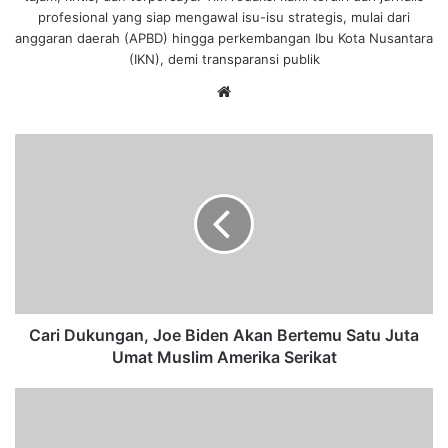
profesional yang siap mengawal isu-isu strategis, mulai dari
anggaran daerah (APBD) hingga perkembangan Ibu Kota Nusantara
(IKN), demi transparansi publik
We
bsi
te
C
a
r
i
D
u
k
u
n
g
Cari Dukungan, Joe Biden Akan Bertemu Satu Juta
a
Umat Muslim Amerika Serikat
n
,
A
J
d
o
a