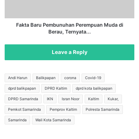
m
a
k
r
o
u
t
P
Fakta Baru Pembunuhan Perempuan Muda di
B
e
Berau, Ternyata...
a
m
l
b
i
u
Leave a Reply
k
n
p
u
a
h
p
a
Andi Harun
Balikpapan
corona
Covid-19
a
n
dprd balikpapan
DPRD Kaltim
dprd kota balikpapan
n
P
D
e
DPRD Samarinda
IKN
Isran Noor
Kaltim
Kukar,
i
r
u
e
Pemkot Samarinda
Pemprov Kaltim
Polresta Samarinda
n
m
Samarinda
Wali Kota Samarinda
d
p
u
u
r
a