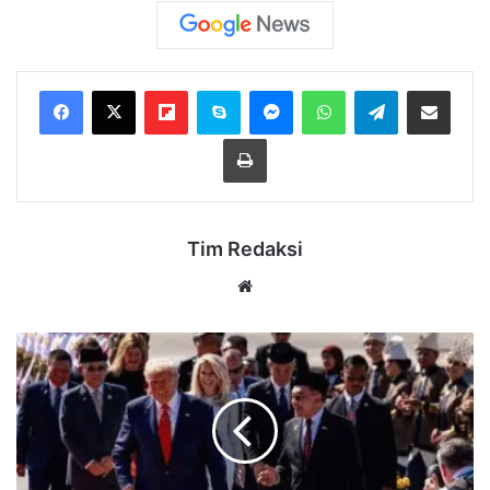
Flipboard
Skype
Messenger
WhatsApp
Telegram
Bagikan melalui Email
Cetak
Tim Redaksi
Website
Donald
Trump
Kunjungi
di
Malaysia,
Anwar
Ibrahim