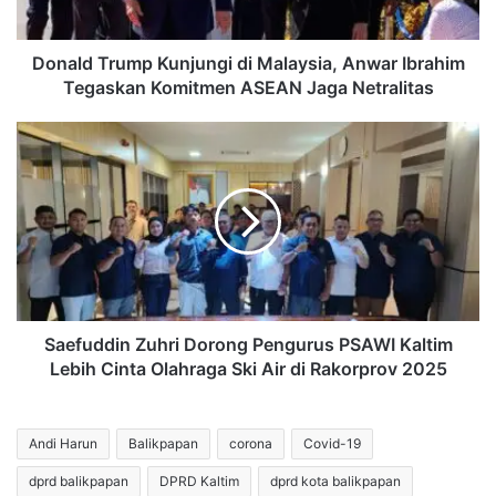
Tegaskan
Komitmen
ASEAN
Donald Trump Kunjungi di Malaysia, Anwar Ibrahim
Jaga
Tegaskan Komitmen ASEAN Jaga Netralitas
Netralitas
Saefuddin
Zuhri
Dorong
Pengurus
PSAWI
Kaltim
Lebih
Cinta
Olahraga
Ski
Saefuddin Zuhri Dorong Pengurus PSAWI Kaltim
Air
Lebih Cinta Olahraga Ski Air di Rakorprov 2025
di
Rakorprov
2025
Andi Harun
Balikpapan
corona
Covid-19
dprd balikpapan
DPRD Kaltim
dprd kota balikpapan