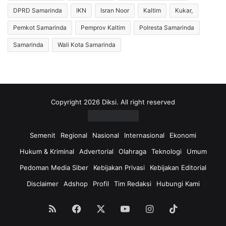
DPRD Samarinda
IKN
Isran Noor
Kaltim
Kukar,
Pemkot Samarinda
Pemprov Kaltim
Polresta Samarinda
Samarinda
Wali Kota Samarinda
Copyright 2026 Diksi. All right reserved
Semenit
Regional
Nasional
Internasional
Ekonomi
Hukum & Kriminal
Advertorial
Olahraga
Teknologi
Umum
Pedoman Media Siber
Kebijakan Privasi
Kebijakan Editorial
Disclaimer
Adshop
Profil
Tim Redaksi
Hubungi Kami
RSS
Facebook
X
YouTube
Instagram
TikTok