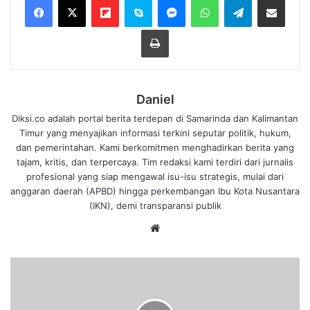
Cetak
Daniel
Diksi.co adalah portal berita terdepan di Samarinda dan Kalimantan
Timur yang menyajikan informasi terkini seputar politik, hukum,
dan pemerintahan. Kami berkomitmen menghadirkan berita yang
tajam, kritis, dan terpercaya. Tim redaksi kami terdiri dari jurnalis
profesional yang siap mengawal isu-isu strategis, mulai dari
anggaran daerah (APBD) hingga perkembangan Ibu Kota Nusantara
(IKN), demi transparansi publik
We
bsi
te
P
e
n
g