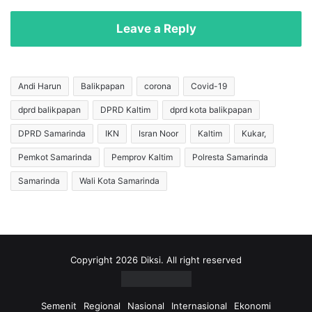
a
l
d
t
Leave a Reply
i
i
T
m
e
A
m
n
Andi Harun
Balikpapan
corona
Covid-19
u
c
a
dprd balikpapan
DPRD Kaltim
dprd kota balikpapan
a
n
n
DPRD Samarinda
IKN
Isran Noor
Kaltim
Kukar,
,
g
K
-
Pemkot Samarinda
Pemprov Kaltim
Polresta Samarinda
o
a
Samarinda
Wali Kota Samarinda
m
n
i
c
s
a
i
n
I
g
I
B
Copyright 2026 Diksi. All right reserved
M
a
i
n
n
g
Semenit
Regional
Nasional
Internasional
Ekonomi