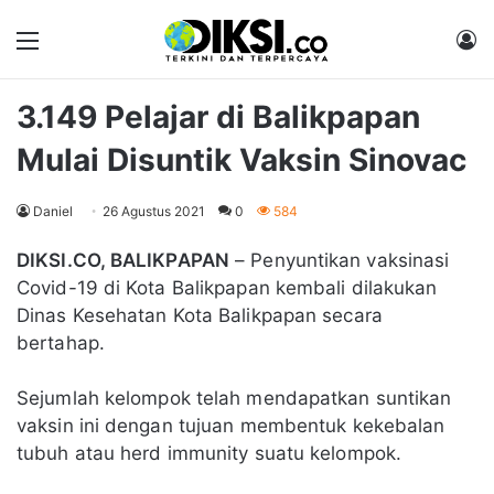
Menu
M
3.149 Pelajar di Balikpapan
Mulai Disuntik Vaksin Sinovac
Daniel
26 Agustus 2021
0
584
DIKSI.CO, BALIKPAPAN
– Penyuntikan vaksinasi
Covid-19 di Kota Balikpapan kembali dilakukan
Dinas Kesehatan Kota Balikpapan secara
bertahap.
Sejumlah kelompok telah mendapatkan suntikan
vaksin ini dengan tujuan membentuk kekebalan
tubuh atau herd immunity suatu kelompok.