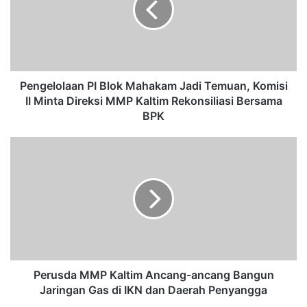
e
l
o
l
a
a
Pengelolaan PI Blok Mahakam Jadi Temuan, Komisi
n
II Minta Direksi MMP Kaltim Rekonsiliasi Bersama
P
BPK
I
B
P
l
e
o
r
k
u
M
s
a
d
h
a
a
M
k
M
a
P
Perusda MMP Kaltim Ancang-ancang Bangun
m
K
Jaringan Gas di IKN dan Daerah Penyangga
J
a