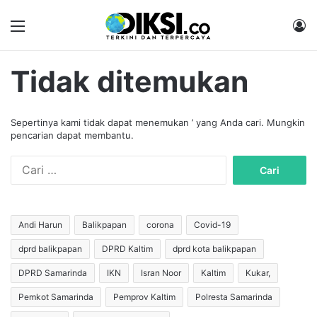
Menu
M
Tidak ditemukan
Sepertinya kami tidak dapat menemukan ’ yang Anda cari. Mungkin
pencarian dapat membantu.
C
a
r
i
u
Andi Harun
Balikpapan
corona
Covid-19
n
dprd balikpapan
DPRD Kaltim
dprd kota balikpapan
t
u
DPRD Samarinda
IKN
Isran Noor
Kaltim
Kukar,
k
:
Pemkot Samarinda
Pemprov Kaltim
Polresta Samarinda