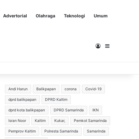
Advertorial
Olahraga
Teknologi
Umum
Masuk
Sidebar
Andi Harun
Balikpapan
corona
Covid-19
dprd balikpapan
DPRD Kaltim
dprd kota balikpapan
DPRD Samarinda
IKN
Isran Noor
Kaltim
Kukar,
Pemkot Samarinda
Pemprov Kaltim
Polresta Samarinda
Samarinda