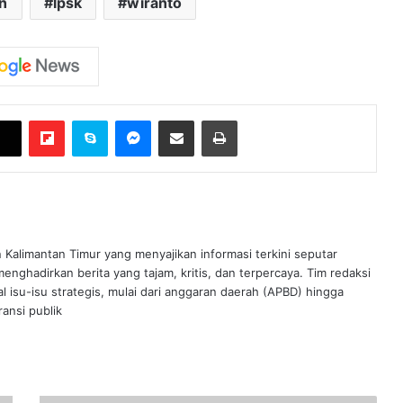
n
lpsk
wiranto
Flipboard
Skype
Messenger
Bagikan melalui Email
Cetak
n Kalimantan Timur yang menyajikan informasi terkini seputar
nghadirkan berita yang tajam, kritis, dan terpercaya. Tim redaksi
al isu-isu strategis, mulai dari anggaran daerah (APBD) hingga
ansi publik