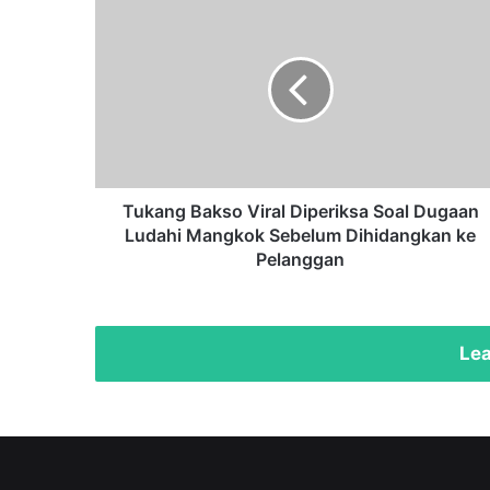
Tukang
Bakso
Viral
Diperiksa
Soal
Dugaan
Ludahi
Mangkok
Sebelum
Dihidangkan
Tukang Bakso Viral Diperiksa Soal Dugaan
ke
Ludahi Mangkok Sebelum Dihidangkan ke
Pelanggan
Pelanggan
Lea