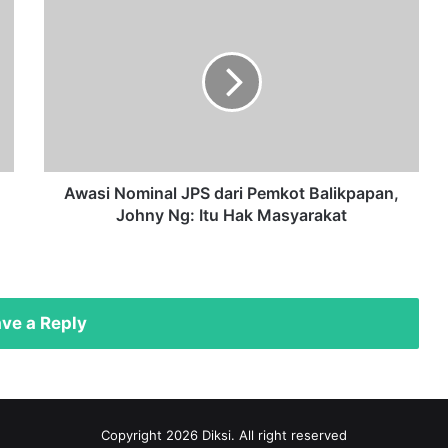
Awasi
Nominal
JPS
dari
Pemkot
Balikpapan,
Johny
Ng:
Itu
Hak
Awasi Nominal JPS dari Pemkot Balikpapan,
Masyarakat
Johny Ng: Itu Hak Masyarakat
ve a Reply
Copyright 2026 Diksi. All right reserved