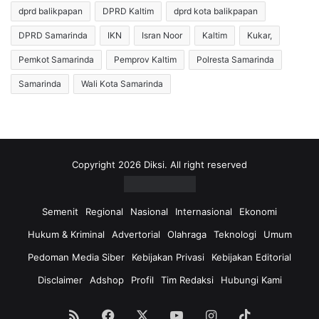
dprd balikpapan
DPRD Kaltim
dprd kota balikpapan
l
o
t
m
DPRD Samarinda
IKN
Isran Noor
Kaltim
Kukar,
i
i
m
W
Pemkot Samarinda
Pemprov Kaltim
Polresta Samarinda
B
a
Samarinda
Wali Kota Samarinda
e
r
r
g
i
a
k
K
a
u
n
k
Copyright 2026 Diksi. All right reserved
B
a
a
r
n
d
Semenit
Regional
Nasional
Internasional
Ekonomi
t
i
Hukum & Kriminal
Advertorial
Olahraga
Teknologi
Umum
u
T
a
e
Pedoman Media Siber
Kebijakan Privasi
Kebijakan Editorial
n
n
Disclaimer
Adshop
Profil
Tim Redaksi
Hubungi Kami
S
g
e
a
m
h
RSS
Facebook
X
YouTube
Instagram
TikTok