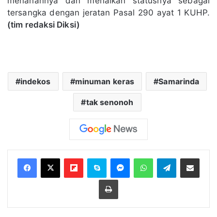
menahannya dan menaikan statusnya sebagai
tersangka dengan jeratan Pasal 290 ayat 1 KUHP.
(tim redaksi Diksi)
indekos
minuman keras
Samarinda
tak senonoh
Flipboard
Skype
Messenger
WhatsApp
Telegram
Bagikan melalui Email
Cetak