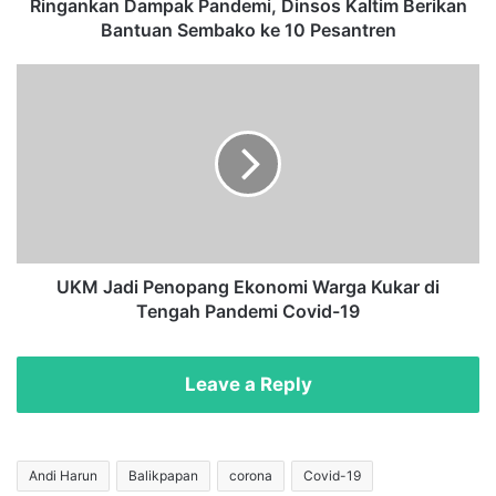
D
Ringankan Dampak Pandemi, Dinsos Kaltim Berikan
a
Bantuan Sembako ke 10 Pesantren
m
p
U
a
K
k
M
P
J
a
a
n
d
d
i
e
P
m
e
i
n
UKM Jadi Penopang Ekonomi Warga Kukar di
,
o
Tengah Pandemi Covid-19
D
p
i
a
n
n
Leave a Reply
s
g
o
E
s
k
K
o
Andi Harun
Balikpapan
corona
Covid-19
a
n