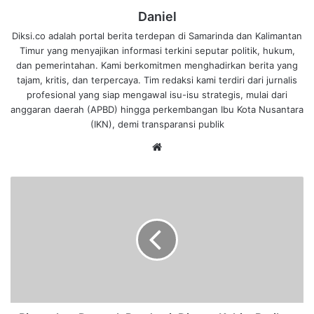
Daniel
Diksi.co adalah portal berita terdepan di Samarinda dan Kalimantan
Timur yang menyajikan informasi terkini seputar politik, hukum,
dan pemerintahan. Kami berkomitmen menghadirkan berita yang
tajam, kritis, dan terpercaya. Tim redaksi kami terdiri dari jurnalis
profesional yang siap mengawal isu-isu strategis, mulai dari
anggaran daerah (APBD) hingga perkembangan Ibu Kota Nusantara
(IKN), demi transparansi publik
We
bsi
te
R
i
n
g
a
n
k
a
n