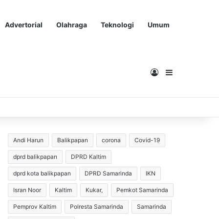
Advertorial
Olahraga
Teknologi
Umum
Masuk
Sidebar
Andi Harun
Balikpapan
corona
Covid-19
dprd balikpapan
DPRD Kaltim
dprd kota balikpapan
DPRD Samarinda
IKN
Isran Noor
Kaltim
Kukar,
Pemkot Samarinda
Pemprov Kaltim
Polresta Samarinda
Samarinda