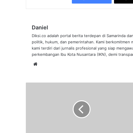
Daniel
Diksi.co adalah portal berita terdepan di Samarinda da
politik, hukum, dan pemerintahan. Kami berkomitmen me
kami terdiri dari jurnalis profesional yang siap mengaw
perkembangan Ibu Kota Nusantara (IKN), demi transpar
Website
Hasil
PSU
Pilkada
Kukar
2024:
Aulia-
Rendi
Unggul