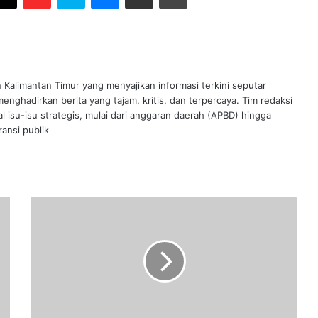
n Kalimantan Timur yang menyajikan informasi terkini seputar
nghadirkan berita yang tajam, kritis, dan terpercaya. Tim redaksi
al isu-isu strategis, mulai dari anggaran daerah (APBD) hingga
ansi publik
Tia
Rahmania
Menang
Gugatan
atas
PDIP,
Ini
Respon