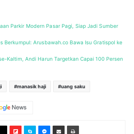
an Parkir Modern Pasar Pagi, Siap Jadi Sumber
is Berkumpul: Arusbawah.co Bawa Isu Gratispol ke
se-Kaltim, Andi Harun Targetkan Capai 100 Persen
i
manasik haji
uang saku
Flipboard
Skype
Messenger
Bagikan melalui Email
Cetak