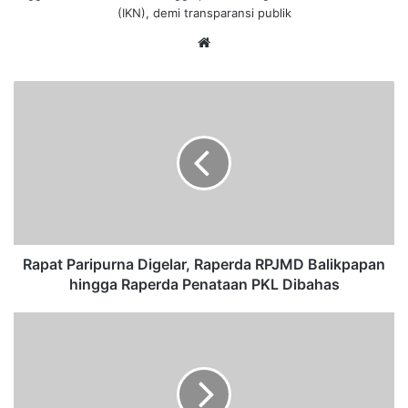
(IKN), demi transparansi publik
We
bsi
te
R
a
p
a
t
P
a
r
i
p
Rapat Paripurna Digelar, Raperda RPJMD Balikpapan
u
hingga Raperda Penataan PKL Dibahas
r
n
T
a
e
D
r
i
i
g
m