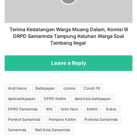
e
a
l
K
a
e
r
d
,
a
Terima Kedatangan Warga Muang Dalam, Komisi III
R
t
DRPD Samarinda Tampung Keluhan Warga Soal
a
a
Tambang Ilegal
p
n
e
g
r
a
Leave a Reply
d
n
a
W
R
a
P
r
Andi Harun
Balikpapan
corona
Covid-19
J
g
M
dprd balikpapan
DPRD Kaltim
dprd kota balikpapan
a
D
M
DPRD Samarinda
IKN
Isran Noor
Kaltim
Kukar,
B
u
a
a
Pemkot Samarinda
Pemprov Kaltim
Polresta Samarinda
l
n
Samarinda
Wali Kota Samarinda
i
g