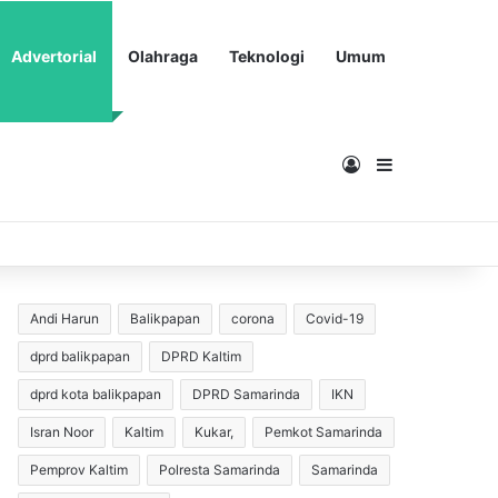
Advertorial
Olahraga
Teknologi
Umum
Masuk
Sidebar
Andi Harun
Balikpapan
corona
Covid-19
dprd balikpapan
DPRD Kaltim
dprd kota balikpapan
DPRD Samarinda
IKN
Isran Noor
Kaltim
Kukar,
Pemkot Samarinda
Pemprov Kaltim
Polresta Samarinda
Samarinda