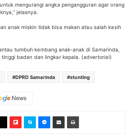
ni untuk mengurangi angka pengangguran agar orang
knya,” jelasnya.
an anak miskin tidak bisa makan atau salah kasih
mantau tumbuh kembang anak-anak di Samarinda,
inggi badan dan lingkar kepala. (advertorial)
s
DPRD Samarinda
stunting
Flipboard
Skype
Messenger
Bagikan melalui Email
Cetak