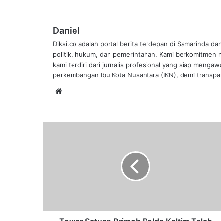
Daniel
Diksi.co adalah portal berita terdepan di Samarinda da
politik, hukum, dan pemerintahan. Kami berkomitmen me
kami terdiri dari jurnalis profesional yang siap mengaw
perkembangan Ibu Kota Nusantara (IKN), demi transpar
Website
Tower
Satuan
Brimob
Polda
Kaltim
Telah
Diresmikan,
Ini
Harapan
DPRD