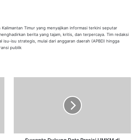
n Kalimantan Timur yang menyajikan informasi terkini seputar
nghadirkan berita yang tajam, kritis, dan terpercaya. Tim redaksi
al isu-isu strategis, mulai dari anggaran daerah (APBD) hingga
ansi publik
Suwanto
Dukung
Data
Presisi
UMKM
di
Kota
Balikpapan