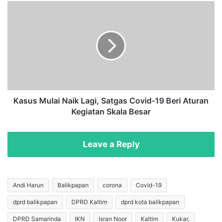
S
K
P
a
B
s
U
u
,
s
P
M
o
u
l
l
r
a
e
i
Kasus Mulai Naik Lagi, Satgas Covid-19 Beri Aturan
s
N
Kegiatan Skala Besar
t
a
a
i
S
k
Leave a Reply
a
L
m
a
a
g
r
i
Andi Harun
Balikpapan
corona
Covid-19
i
,
dprd balikpapan
DPRD Kaltim
dprd kota balikpapan
n
S
d
a
DPRD Samarinda
IKN
Isran Noor
Kaltim
Kukar,