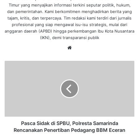
Timur yang menyajikan informasi terkini seputar politik, hukum,
dan pemerintahan. Kami berkomitmen menghadirkan berita yang
tajam, kritis, dan terpercaya. Tim redaksi kami terdiri dari jurnalis
profesional yang siap mengawal isu-isu strategis, mulai dari
anggaran daerah (APBD) hingga perkembangan Ibu Kota Nusantara
(IKN), demi transparansi publik
We
bsi
te
P
a
s
c
a
S
i
d
a
k
Pasca Sidak di SPBU, Polresta Samarinda
d
Rencanakan Penertiban Pedagang BBM Eceran
i