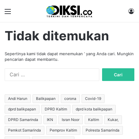
Menu
M
Tidak ditemukan
Sepertinya kami tidak dapat menemukan ’ yang Anda cari. Mungkin
pencarian dapat membantu.
C
a
r
i
u
Andi Harun
Balikpapan
corona
Covid-19
n
dprd balikpapan
DPRD Kaltim
dprd kota balikpapan
t
u
DPRD Samarinda
IKN
Isran Noor
Kaltim
Kukar,
k
:
Pemkot Samarinda
Pemprov Kaltim
Polresta Samarinda