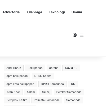
Advertorial
Olahraga
Teknologi
Umum
Masuk
Sidebar
Andi Harun
Balikpapan
corona
Covid-19
dprd balikpapan
DPRD Kaltim
dprd kota balikpapan
DPRD Samarinda
IKN
Isran Noor
Kaltim
Kukar,
Pemkot Samarinda
Pemprov Kaltim
Polresta Samarinda
Samarinda