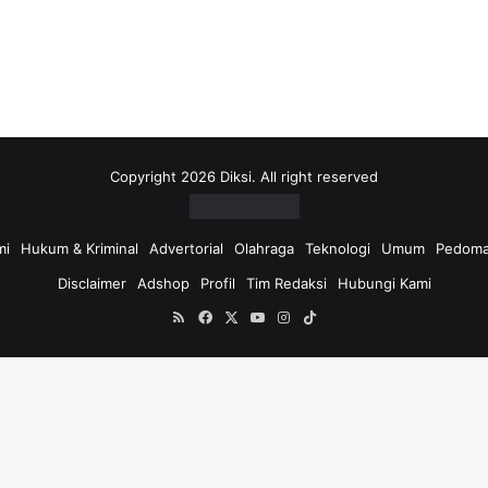
Copyright 2026 Diksi. All right reserved
mi
Hukum & Kriminal
Advertorial
Olahraga
Teknologi
Umum
Pedoma
Disclaimer
Adshop
Profil
Tim Redaksi
Hubungi Kami
RSS
Facebook
X
YouTube
Instagram
TikTok