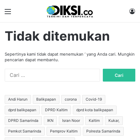
Menu
M
Tidak ditemukan
Sepertinya kami tidak dapat menemukan ’ yang Anda cari. Mungkin
pencarian dapat membantu.
C
a
r
i
u
Andi Harun
Balikpapan
corona
Covid-19
n
dprd balikpapan
DPRD Kaltim
dprd kota balikpapan
t
u
DPRD Samarinda
IKN
Isran Noor
Kaltim
Kukar,
k
:
Pemkot Samarinda
Pemprov Kaltim
Polresta Samarinda