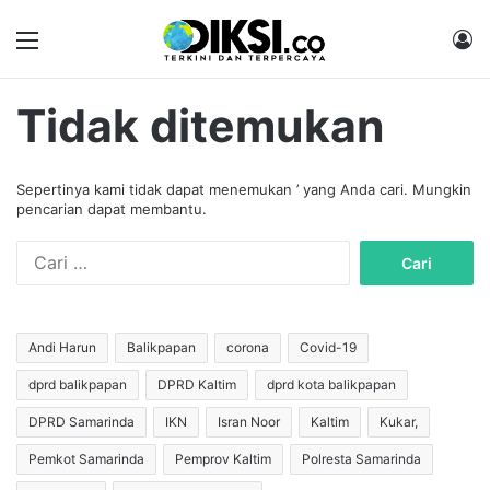
Menu
M
Tidak ditemukan
Sepertinya kami tidak dapat menemukan ’ yang Anda cari. Mungkin
pencarian dapat membantu.
C
a
r
i
u
Andi Harun
Balikpapan
corona
Covid-19
n
dprd balikpapan
DPRD Kaltim
dprd kota balikpapan
t
u
DPRD Samarinda
IKN
Isran Noor
Kaltim
Kukar,
k
:
Pemkot Samarinda
Pemprov Kaltim
Polresta Samarinda