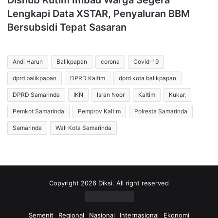
Dishub Kutim Imbau Warga Segera
Lengkapi Data XSTAR, Penyaluran BBM
Bersubsidi Tepat Sasaran
Andi Harun
Balikpapan
corona
Covid-19
dprd balikpapan
DPRD Kaltim
dprd kota balikpapan
DPRD Samarinda
IKN
Isran Noor
Kaltim
Kukar,
Pemkot Samarinda
Pemprov Kaltim
Polresta Samarinda
Samarinda
Wali Kota Samarinda
Copyright 2026 Diksi. All right reserved
Semenit
Regional
Nasional
Internasional
Ekonomi